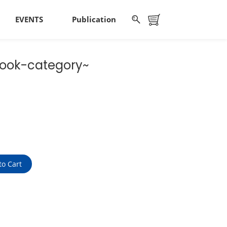
EVENTS
Publication
-book-category~
to Cart